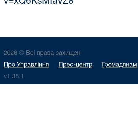
v=xQ6KsMIaVZ8
2026 © Всі права захищені
Про Управління
Прес-центр
Громадянам
v1.38.1