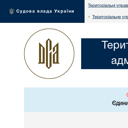
Територіальні упра
Судова влада України
Територіальне упр
•
Тери
адм
Єдини