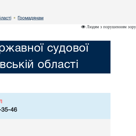
бластi
Громадянам
•
Людям з порушенням зору
ржавної судової
iвській областi
л
-35-46