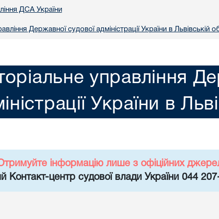
вління ДСА України
авління Державної судової адміністрації України в Львiвській о
торіальне управління Де
іністрації України в Льв
Отримуйте інформацію лише з офіційних джере
й Контакт-центр судової влади України 044 207