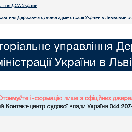
вління ДСА України
авління Державної судової адміністрації України в Львiвській о
торіальне управління Де
іністрації України в Льв
Отримуйте інформацію лише з офіційних джере
й Контакт-центр судової влади України 044 207