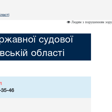
бластi
Людям з порушенням зору
ржавної судової
iвській областi
л
-35-46