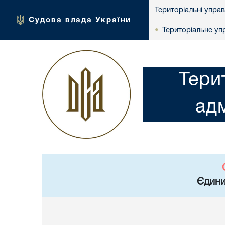
Територіальні упра
Судова влада України
Територіальне упр
•
Тери
адм
Єдини