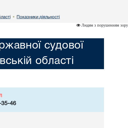
бластi
Показники діяльності
•
Людям з порушенням зору
ржавної судової
iвській областi
л
-35-46