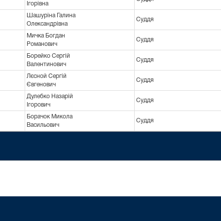
Ігорівна
Шашуріна Галина
Суддя
Олександрівна
Мичка Богдан
Суддя
Романович
Борейко Сергій
Суддя
Валентинович
Лєсной Сергій
Суддя
Євгенович
Дулебко Назарій
Суддя
Ігорович
Борачок Микола
Суддя
Васильович