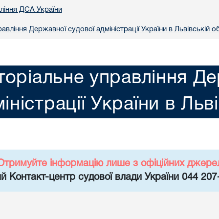
вління ДСА України
авління Державної судової адміністрації України в Львiвській о
торіальне управління Де
іністрації України в Льв
Отримуйте інформацію лише з офіційних джере
й Контакт-центр судової влади України 044 207