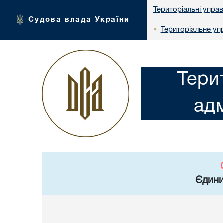
Територіальні упра
Судова влада України
Територіальне упр
•
Тери
адм
Єдини