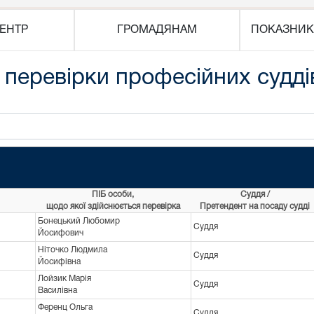
ЕНТР
ГРОМАДЯНАМ
ПОКАЗНИК
 перевірки професійних судді
ПІБ особи,
Суддя /
щодо якої здійснюється перевірка
Претендент на посаду судді
Бонецький Любомир
Суддя
Йосифович
Ніточко Людмила
Суддя
Йосифівна
Лойзик Марія
Суддя
Василівна
Ференц Ольга
Суддя