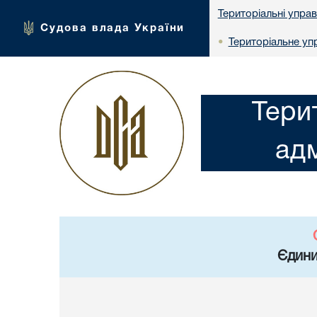
Територіальні упра
Судова влада України
Територіальне упр
•
Тери
адм
Єдини