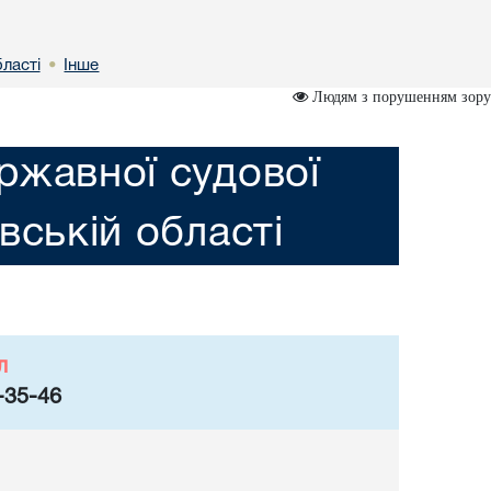
бластi
Інше
•
Людям з порушенням зору
ржавної судової
iвській областi
л
-35-46