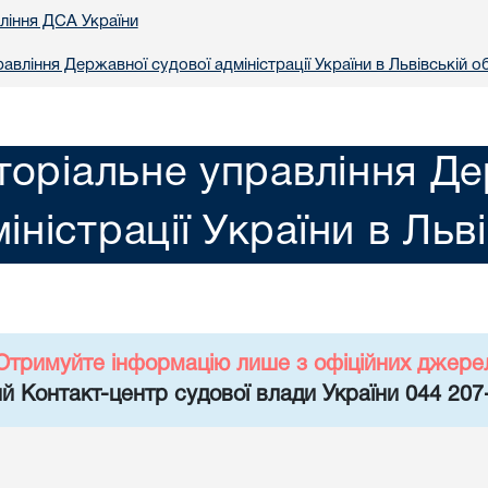
вління ДСА України
авління Державної судової адміністрації України в Львiвській о
торіальне управління Де
іністрації України в Льв
Отримуйте інформацію лише з офіційних джере
й Контакт-центр судової влади України 044 207