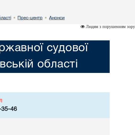
бластi
Прес-центр
Анонси
•
•
Людям з порушенням зору
ржавної судової
iвській областi
л
-35-46