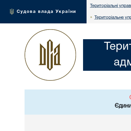
Територіальні упра
Судова влада України
Територіальне упр
•
Тери
адм
Єдини