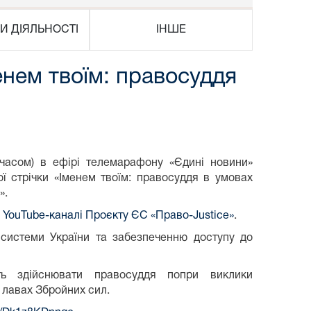
И ДІЯЛЬНОСТІ
ІНШЕ
нем твоїм: правосуддя
 часом) в ефірі телемарафону «Єдині новини»
ї стрічки «Іменем твоїм: правосуддя в умовах
».
а
YouTube-каналі Проєкту ЄС «Право-Justice»
.
 системи України та забезпеченню доступу до
ть здійснювати правосуддя попри виклики
 лавах Збройних сил.