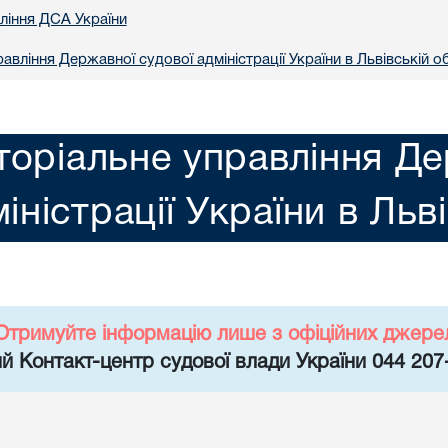
вління ДСА України
авління Державної судової адміністрації України в Львiвській о
торіальне управління Де
іністрації України в Льв
Отримуйте інформацію лише з офіційних джере
й Контакт-центр судової влади України 044 207