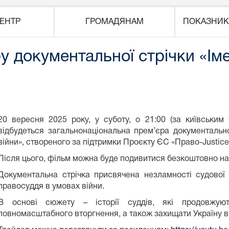
ЕНТР
ГРОМАДЯНАМ
ПОКАЗНИК
 документальної стрічки «Іме
20 вересня 2025 року, у суботу, о 21:00 (за київським
відбудеться загальнонаціональна прем’єра документально
війни», створеного за підтримки Проєкту ЄС «Право-Justice
Після цього, фільм можна буде подивитися безкоштовно н
Документальна стрічка присвячена незламності судової
правосуддя в умовах війни.
В основі сюжету – історії суддів, які продовжую
повномасштабного вторгнення, а також захищати Україну в