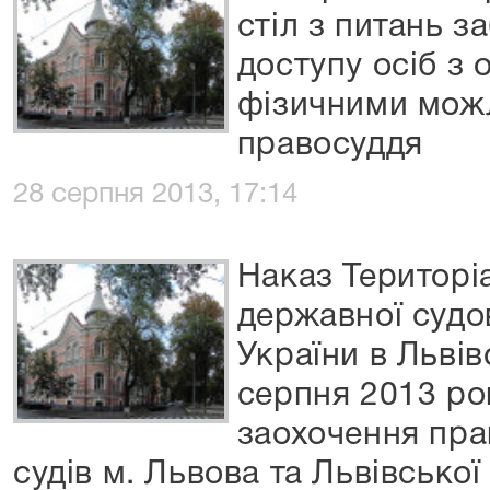
стіл з питань з
доступу осіб з
фізичними мож
правосуддя
28 серпня 2013, 17:14
Наказ Територі
державної судов
України в Львів
серпня 2013 р
заохочення пра
судів м. Львова та Львівської