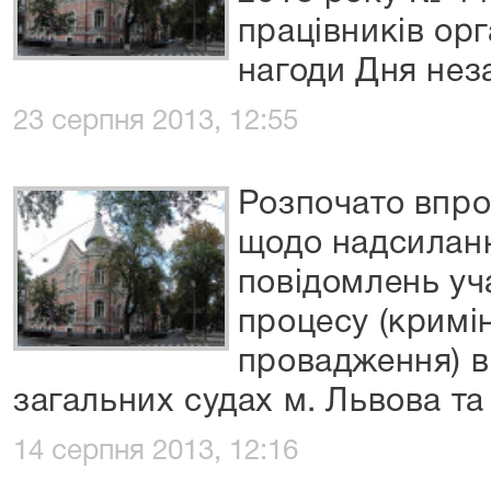
працівників орг
нагоди Дня нез
23 серпня 2013, 12:55
Розпочато впр
щодо надсилан
повідомлень уч
процесу (кримі
провадження) в
загальних судах м. Львова та
14 серпня 2013, 12:16