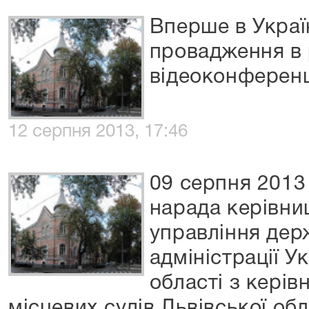
Вперше в Украї
провадження в 
відеоконференц
12 серпня 2013, 17:46
09 серпня 2013
нарада керівни
управління дер
адміністрації У
області з керів
місцевих судів Львівської обл