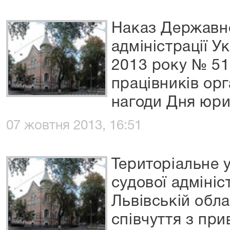
Наказ Державно
адміністрації У
2013 року № 51
працівників орг
нагоди Дня юри
07 жовтня 2013, 16:51
Територіальне 
судової адмініс
Львівській обл
співчуття з при