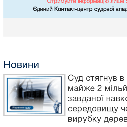
Отримуйте інформацію лише 
Єдиний Контакт-центр судової влад
Новини
Суд стягнув в
майже 2 міль
завданої нав
середовищу ч
вирубку дере