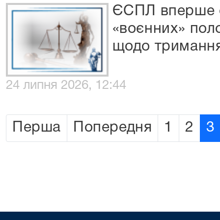
ЄСПЛ вперше о
«воєнних» пол
щодо тримання
24 липня 2026, 12:44
Перша
Попередня
1
2
3