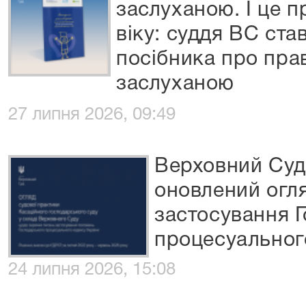
заслуханою. І це п
віку: суддя ВС ста
посібника про пра
заслуханою
27 липня 2026, 09:49
Верховний Суд
оновлений огля
застосування 
процесуальног
24 липня 2026, 15:08