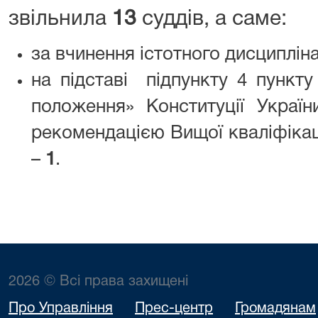
звільнила
13
суддів, а саме:
за вчинення істотного дисциплін
на підставі підпункту 4 пункту
положення» Конституції Україн
рекомендацією Вищої кваліфікаці
–
1
.
2026 © Всі права захищені
Про Управління
Прес-центр
Громадянам