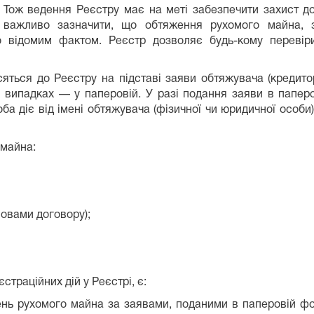
Тож ведення Реєстру має на меті забезпечити захист доб
важливо зазначити, що обтяження рухомого майна, 
 відомим фактом. Реєстр дозволяє будь-кому перевіри
яться до Реєстру на підставі заяви обтяжувача (кредит
х випадках — у паперовій. У разі подання заяви в папер
а діє від імені обтяжувача (фізичної чи юридичної особи)
 майна:
мовами договору);
траційних дій у Реєстрі, є:
нь рухомого майна за заявами, поданими в паперовій фор