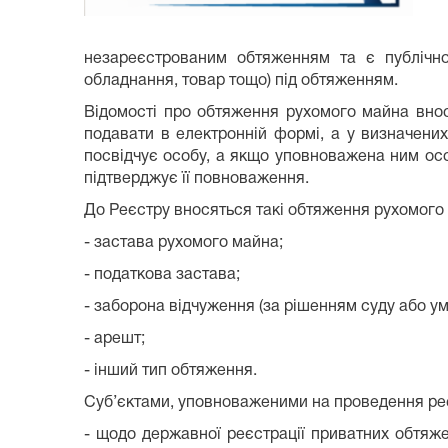
незареєстрованим обтяженням та є публічно
обладнання, товар тощо) під обтяженням.
Відомості про обтяження рухомого майна внос
подавати в електронній формі, а у визначени
посвідчує особу, а якщо уповноважена ним особ
підтверджує її повноваження.
До Реєстру вносяться такі обтяження рухомого
- застава рухомого майна;
- податкова застава;
- заборона відчуження (за рішенням суду або у
- арешт;
- інший тип обтяження.
Суб’єктами, уповноваженими на проведення реєс
- щодо державної реєстрації приватних обтяже