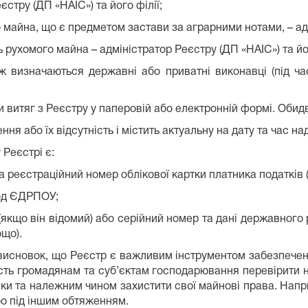
стру (ДП «НАІС») та його філії;
 майна, що є предметом застави за аграрними нотами, – ад
 рухомого майна – адміністратор Реєстру (ДП «НАІС») та йог
 визначаються державні або приватні виконавці (під ча
и витяг з Реєстру у паперовій або електронній формі. Оби
ня або їх відсутність і містить актуальну на дату та час н
Реєстрі є:
 та реєстраційний номер облікової картки платника податків
од ЄДРПОУ;
кщо він відомий) або серійний номер та дані державного 
ощо).
исновок, що Реєстр є важливим інструментом забезпечення
ість громадянам та суб’єктам господарювання перевірити 
зики та належним чином захистити свої майнові права. Нап
бо під іншим обтяженням.