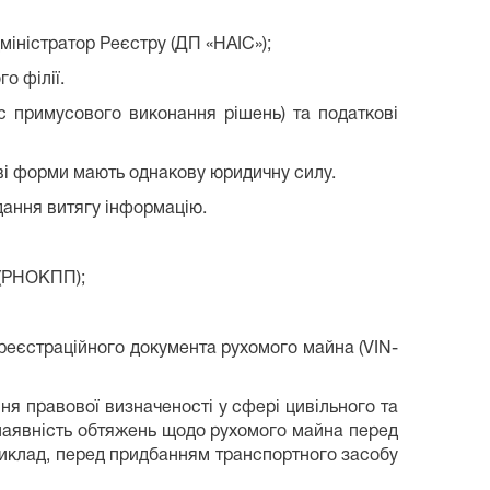
міністратор Реєстру (ДП «НАІС»);
о філії.
с примусового виконання рішень) та податкові
дві форми мають однакову юридичну силу.
адання витягу інформацію.
 (РНОКПП);
реєстраційного документа рухомого майна (VIN-
 правової визначеності у сфері цивільного та
наявність обтяжень щодо рухомого майна перед
риклад, перед придбанням транспортного засобу