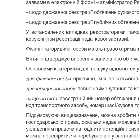
заявами в електронній формі – адміністратор Реє
- щодо державної реєстрації обтяжень рухомого
- щодо державної реєстрації публічних обтяжень
У встановлених випадках реєстраторами також
керуючі (при реєстрації податкової застави).
Фізичні та юридичні особи мають право отримат
Витяг підтверджує внесення записів про обтяжен
Основними критеріями для пошуку відомостей у 
для фізичної особи:
прізвище, ім’я, по батькові
для юридичної особи:
повне найменування та к
щодо об’єкта:
реєстраційний номер обтяження (я
код транспортного засобу, номер шасі/кузова т
Підсумовуючи вищезазначене, можна зробити в
господарського права, оскільки надає можлив
укладенням правочинів, оцінити потенційні ри
можна перевірити, чи перебуває він у заставі а