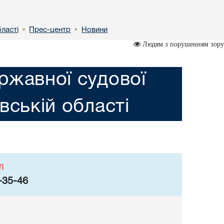
бластi
Прес-центр
Новини
•
•
Людям з порушенням зору
ржавної судової
iвській областi
л
-35-46