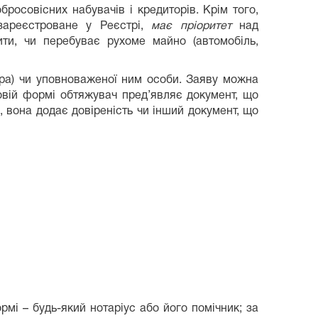
росовісних набувачів і кредиторів. Крім того,
зареєстроване у Реєстрі,
має пріоритет
над
ти, чи перебуває рухоме майно (автомобіль,
ора) чи уповноваженої ним особи. Заяву можна
овій формі обтяжувач пред’являє документ, що
, вона додає довіреність чи інший документ, що
мі – будь-який нотаріус або його помічник; за