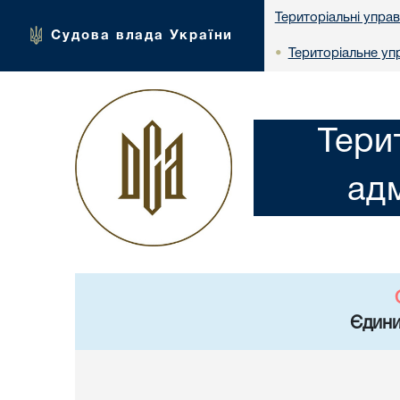
Територіальні упра
Судова влада України
Територіальне упр
•
Тери
адм
Єдини