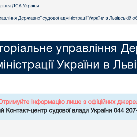
вління ДСА України
авління Державної судової адміністрації України в Львiвській о
торіальне управління Де
іністрації України в Льв
Отримуйте інформацію лише з офіційних джере
й Контакт-центр судової влади України 044 207