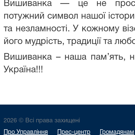
Вишиванка — це не прост
потужний символ нашої історич
та незламності. У кожному ві
його мудрість, традиції та любо
Вишиванка – наша пам’ять, н
Україна!!!
2026 © Всі права захищені
Про Управління
Прес-центр
Громадянам